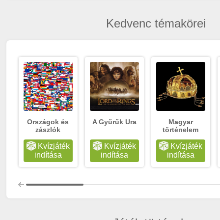
Kedvenc témakörei
Országok és
A Gyűrűk Ura
Magyar
zászlók
történelem
Kvízjáték
Kvízjáték
Kvízjáték
indítása
indítása
indítása