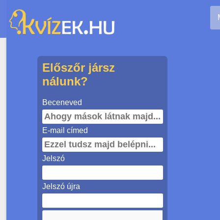
Előszőr jársz
nálunk?
Beceneved
E-mail címed
Jelszó
Jelszó újra