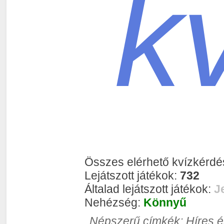
k
Összes elérhető kvízkérdé
Lejátszott játékok:
732
Általad lejátszott játékok:
J
Nehézség:
Könnyű
Népszerű címkék: Híres ép