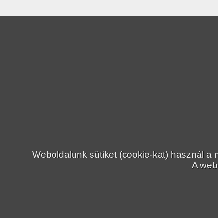
Weboldalunk sütiket (cookie-kat) használ 
A webo