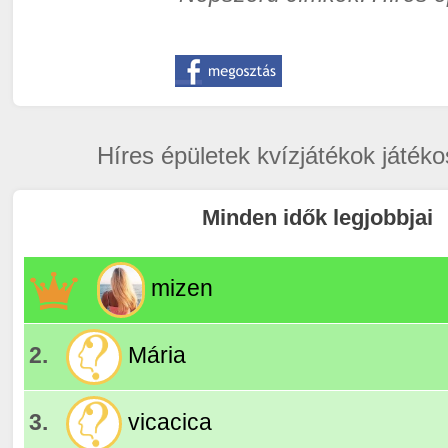
Híres épületek kvízjátékok játékos
Minden idők legjobbjai
mizen
2.
Mária
3.
vicacica