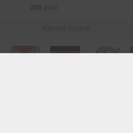
236
pont
Ajánlott topikok
Egyiptomi
X-Faktor
Ki volt a
istenek
(magyar)
fejlesztő?
Kvízjáték
Kvízjáték
Kvízjáték
indítása
indítása
indítása