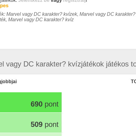
 játékok:
Jelentkezz be
vagy
regisztrálj
!
pes
k: Marvel vagy DC karakter? kvízek, Marvel vagy DC karakter?
ték, Marvel vagy DC karakter? kvíz
l vagy DC karakter? kvízjátékok játékos to
gjobbjai
T
690
pont
509
pont