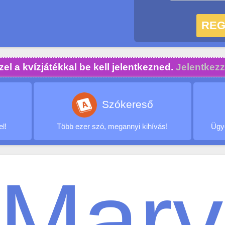
el a kvízjátékkal be kell jelentkezned.
Jelentkezz
Szókereső
el!
Több ezer szó, megannyi kihívás!
Ügye
Marv