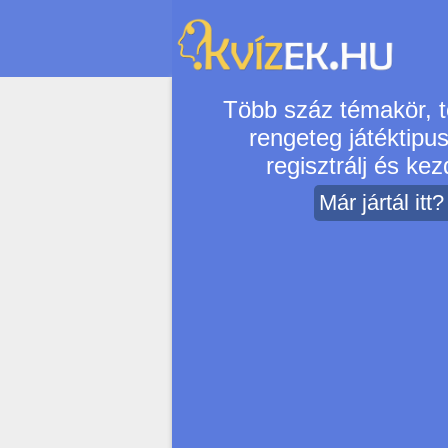
Több száz témakör, t
rengeteg játéktipu
regisztrálj és kezd
Már jártál itt