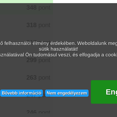
348
pont
318
pont
317
pont
lelő felhasználói élmény érdekében. Weboldalunk 
sütik használatát!
ználatával Ön tudomásul veszi, és elfogadja a cookie
299
pont
263
pont
En
Bővebb információ
Nem engedélyezem
247
pont
246
pont