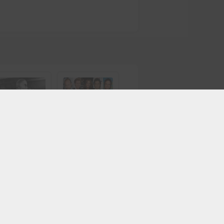
Szólások,
Színészek
közmondások
Kvízjáték
Kvízjáték
indítása
indítása