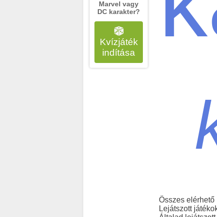
k
Marvel vagy
DC karakter?
Kvízjáték
indítása
Összes elérhető
Lejátszott játéko