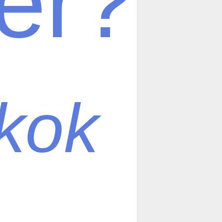
er?
ékok