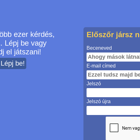
öbb ezer kérdés,
Előszőr jársz 
s. Lépj be vagy
Beceneved
j el játszani!
? Lépj be!
E-mail címed
Jelszó
Jelszó újra