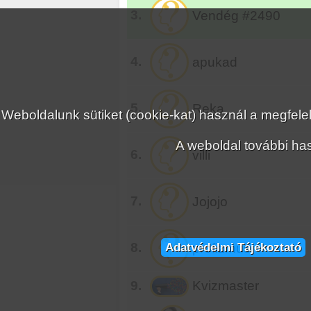
3.
Vendég #2490
4.
apukad
5.
Reka
Weboldalunk sütiket (cookie-kat) használ a megfe
A weboldal további has
6.
villi
7.
Jojojo
Adatvédelmi Tájékoztató
8.
profizmus
9.
Kvizmaster