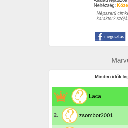
Általad lejátszott
Nehézség:
Köze
Népszerű címké
karakter? szójá
Marve
Minden idők le
Laca
2.
zsombor2001