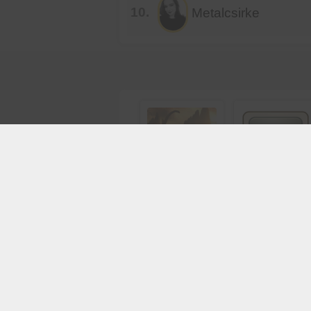
10.
Metalcsirke
Dinoszaurusz
Melyik csatornán
ok
ment, TV2 vagy RTL?
Kvízjáték
Kvízjáték
indítása
indítása