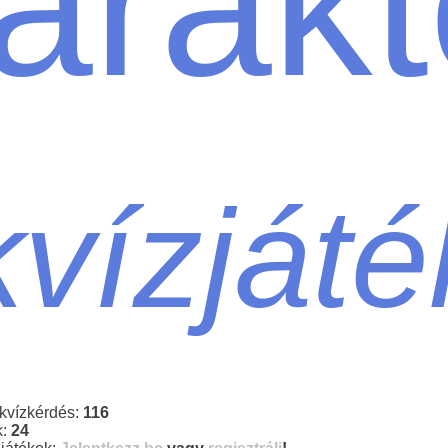
arakt
kvízját
 kvízkérdés:
116
k:
24