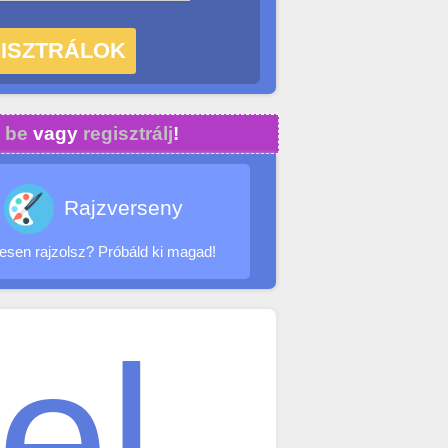
 be
vagy
regisztrálj
!
Rajzverseny
sen rajzolsz? Próbáld ki magad!
el