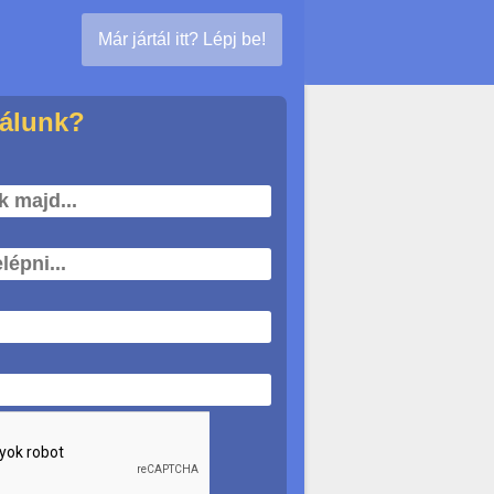
Már jártál itt? Lépj be!
nálunk?