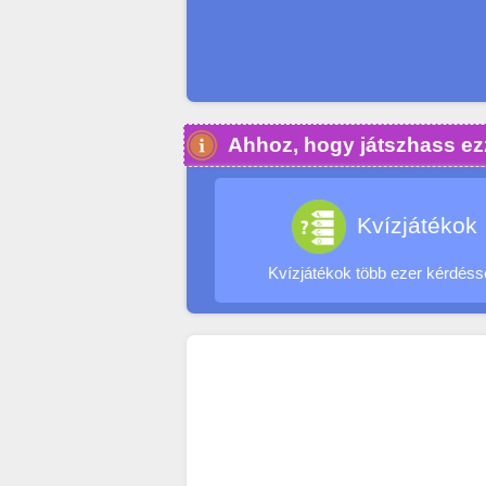
Ahhoz, hogy játszhass ezz
Kvízjátékok
Kvízjátékok több ezer kérdéss