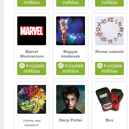
indítása
indítása
indítása
Marvel
Magyar
Római számok
Moziverzum
énekesek
Kvízjáték
Kvízjáték
Kvízjáték
indítása
indítása
indítása
Harry Potter
Box
Zöldség vagy
Gyümölcs?