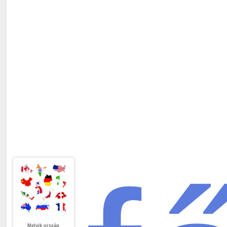
Melyik ország