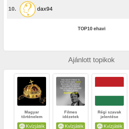
10.
dax94
TOP10 ehavi
Ajánlott topikok
Magyar
Filmes
Régi szavak
történelem
idézetek
jelentése
Kvízjáték
Kvízjáték
Kvízjáték