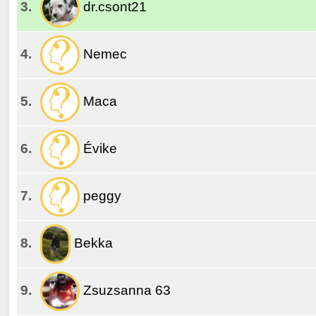
3.
dr.csont21
4.
Nemec
5.
Maca
6.
Évike
7.
peggy
8.
Bekka
9.
Zsuzsanna 63