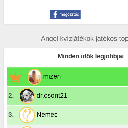
Angol kvízjátékok játékos top
Minden idők legjobbjai
mizen
2.
dr.csont21
3.
Nemec