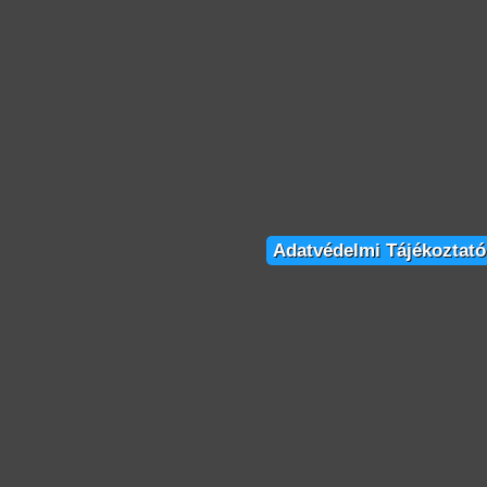
Adatvédelmi Tájékoztató