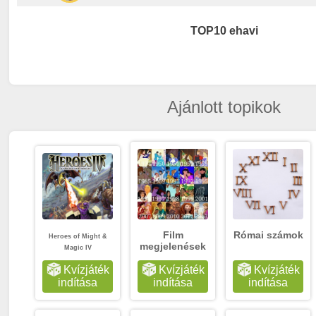
TOP10 ehavi
Ajánlott topikok
Film
Római számok
Heroes of Might &
megjelenések
Magic IV
Kvízjáték
Kvízjáték
Kvízjáték
indítása
indítása
indítása