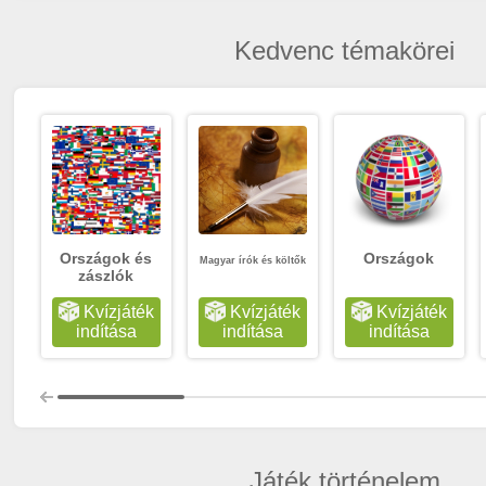
Kedvenc témakörei
Országok és
Országok
Magyar írók és költők
zászlók
Kvízjáték
Kvízjáték
Kvízjáték
indítása
indítása
indítása
Játék történelem