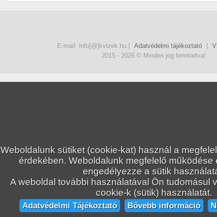
+33
Nemec
TP
Blues - Rock
Kvízjáték
indítása
E-mail: info[@]kvizek.hu |
Adatvédelmi tájékoztató
|
V
2015 - 2026 © Minden jog fenntartva!
+37
Nemec
TP
Angol
Weboldalunk sütiket (cookie-kat) használ a megfele
Kvízjáték
érdekében. Weboldalunk megfelelő működése
indítása
engedélyezze a sütik használatá
A weboldal további használatával Ön tudomásul ve
cookie-k (sütik) használatát.
Adatvédelmi Tájékoztató
Bővebb információ
N