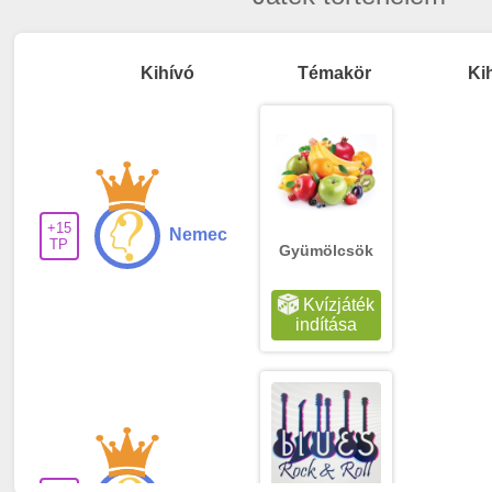
Kihívó
Témakör
Ki
+15
Nemec
TP
Gyümölcsök
Kvízjáték
indítása