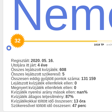
Nem
32
1018
TP
A KÖ
Regisztált:
2020. 05. 16.
Utoljára itt járt:
4 éve
Összes lejátszott kvízjáték:
608
Összes lejátszott szókereső:
5
Összesen eddig gyűjtött pontok száma:
131 159
Lejátszott kvízjáték ellenfelek ellen:
0
Megnyert kvízjáték ellenfelek ellen:
0
Kvízjáték nyerési arány mások ellen:
nan%
Kvízjáték átlagos teljesítmény:
87%
Kvízjátékokkal töltött idő összesen:
13 óra
Szókeresővel töltött idő összesen:
47 perc