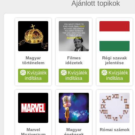
Ajánlott topikok
Magyar
Filmes
Régi szavak
történelem
idézetek
jelentése
Kvízjáték
Kvízjáték
Kvízjáték
indítása
indítása
indítása
Marvel
Magyar
Római számok
Moziverzum
énekesek