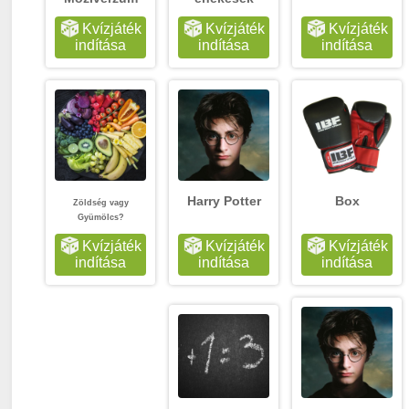
Kvízjáték
Kvízjáték
Kvízjáték
indítása
indítása
indítása
Harry Potter
Box
Zöldség vagy
Gyümölcs?
Kvízjáték
Kvízjáték
Kvízjáték
indítása
indítása
indítása