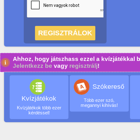
Ahhoz, hogy játszhass ezzel a kvízjátékkal b
Jelentkezz be
vagy
regisztrálj
!
Szókereső
Kvízjátékok
Több ezer szó,
megannyi kihívás!
Kvízjátékok több ezer
kérdéssel!