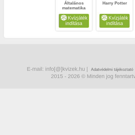
Általános
Harry Potter
matematika
Kvízjáték
Kvízjáték
indítása
indítása
E-mail: info[@]kvizek.hu |
Adatvédelmi tájékoztató
2015 - 2026 © Minden jog fenntart