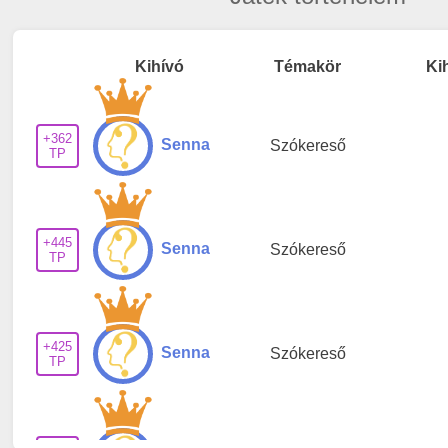
Kihívó
Témakör
Ki
+362
Senna
Szókereső
TP
+445
Senna
Szókereső
TP
+425
Senna
Szókereső
TP