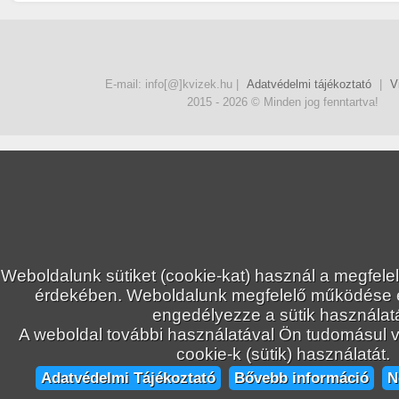
+135
Senna
Szókereső
TP
E-mail: info[@]kvizek.hu |
Adatvédelmi tájékoztató
|
V
+184
Senna
Szókereső
2015 - 2026 © Minden jog fenntartva!
TP
+125
Senna
Szókereső
TP
Weboldalunk sütiket (cookie-kat) használ a megfele
+146
Senna
Szókereső
érdekében. Weboldalunk megfelelő működése
TP
engedélyezze a sütik használatá
A weboldal további használatával Ön tudomásul ve
cookie-k (sütik) használatát.
+155
Adatvédelmi Tájékoztató
Bővebb információ
N
Senna
Szókereső
TP