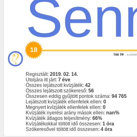
Sen
18
700
TP
A KÖVE
Regisztált:
2019. 02. 14.
Utoljára itt járt:
7 éve
Összes lejátszott kvízjáték:
42
Összes lejátszott szókereső:
56
Összesen eddig gyűjtött pontok száma:
94 765
Lejátszott kvízjáték ellenfelek ellen:
0
Megnyert kvízjáték ellenfelek ellen:
0
Kvízjáték nyerési arány mások ellen:
nan%
Kvízjáték átlagos teljesítmény:
66%
Kvízjátékokkal töltött idő összesen:
1 óra
Szókeresővel töltött idő összesen:
4 óra