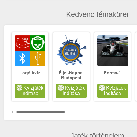
Kedvenc témakörei
Logó kvíz
Éjjel-Nappal
Forma-1
Budapest
Kvízjáték
Kvízjáték
Kvízjáték
indítása
indítása
indítása
Játék történelem