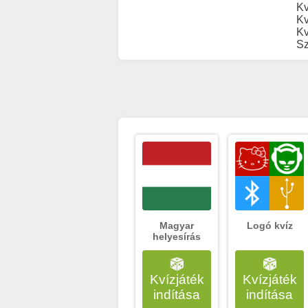
Kv
Kv
Kv
Sz
Magyar
Logó kvíz
helyesírás
Kvízjáték
Kvízjáték
indítása
indítása