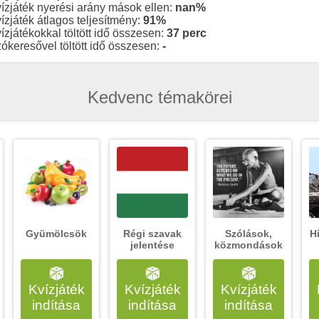
ízjáték nyerési arány mások ellen:
nan%
ízjáték átlagos teljesítmény:
91%
ízjátékokkal töltött idő összesen:
37 perc
ókeresővel töltött idő összesen:
-
Kedvenc témakörei
Gyümölcsök
Régi szavak
Szólások,
H
jelentése
közmondások
Kvízjáték
Kvízjáték
Kvízjáték
indítása
indítása
indítása