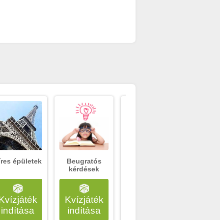
íres épületek
Beugratós
Zöldségek
J vag
kérdések
Kvízjáték
Kvízjáték
Kvízjáték
Kvízj
indítása
indítása
indítása
indí