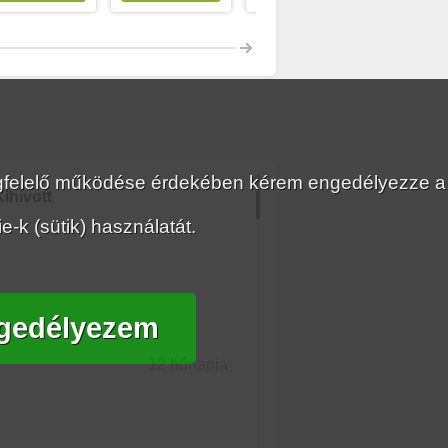
megfelelő működése érdekében kérem engedélyezze a
ihívott
-k (sütik) használatát.
gedélyezem
12 hónapja