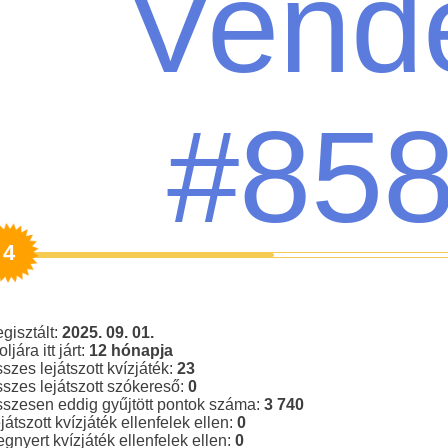
Vend
#85
4
gisztált:
2025. 09. 01.
oljára itt járt:
12 hónapja
szes lejátszott kvízjáték:
23
szes lejátszott szókereső:
0
szesen eddig gyűjtött pontok száma:
3 740
játszott kvízjáték ellenfelek ellen:
0
gnyert kvízjáték ellenfelek ellen:
0