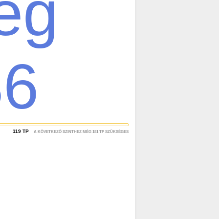
ég
86
119
TP
A KÖVETKEZŐ SZINTHEZ MÉG
181
TP SZÜKSÉGES