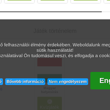
Játék történelem
lelő felhasználói élmény érdekében. Weboldalunk 
Témakör
K
sütik használatát!
ználatával Ön tudomásul veszi, és elfogadja a cookie
En
ó
Bővebb információ
Nem engedélyezem
Magyar
86
helyesírás
Kvízjáték