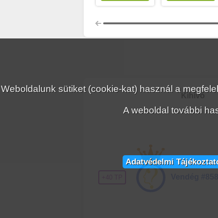
Weboldalunk sütiket (cookie-kat) használ a megfe
Kihívó
A weboldal további has
Adatvédelmi Tájékoztat
Vendég #85
+40 TP