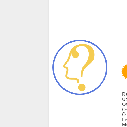
Re
Ut
Ös
Ös
Ös
Le
Me