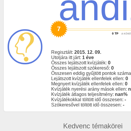
and
7
0
TP
A KÖVE
Regisztált:
2015. 12. 09.
Utoljára itt járt:
1 éve
Összes lejátszott kvízjáték:
0
Összes lejátszott szókereső:
0
Összesen eddig gyűjtött pontok szám
Lejátszott kvízjáték ellenfelek ellen:
0
Megnyert kvízjáték ellenfelek ellen:
0
Kvízjáték nyerési arány mások ellen:
Kvízjáték átlagos teljesítmény:
nan%
Kvízjátékokkal töltött idő összesen:
-
Szókeresővel töltött idő összesen:
-
Kedvenc témakörei